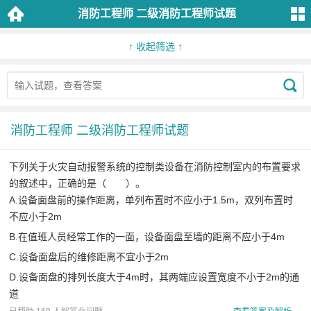
消防工程师 二级消防工程师试题
分
类
↑ 收起筛选 ↑
一
级
消
消防工程师 二级消防工程师试题
防
工
下列关于火灾自动报警系统的控制类设备在消防控制室内的布置要求
程
的叙述中，正确的是（ ）。
师
A.设备面盘前的操作距离，单列布置时不应小于1.5m，双列布置时
不应小于2m
二
B.在值班人员经常工作的一面，设备面盘至墙的距离不应小于4m
级
C.设备面盘后的维修距离不宜小于2m
消
D.设备面盘的排列长度大于4m时，其两端应设置宽度不小于2m的通
防
道
工